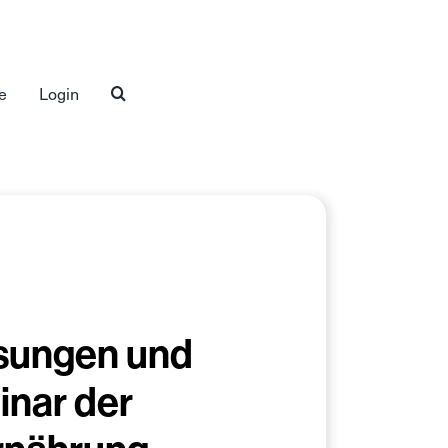
e
Login
ösungen und
nar der