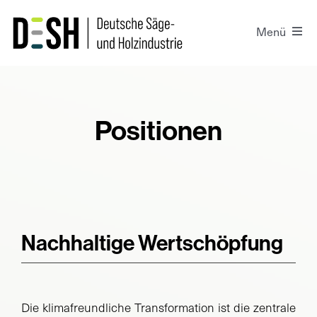
Zum
Inhalt
Menü
springen
Der DeSH
Presse
Positionen
Projekte
Positionen
Nachhaltige Wertschöpfung
Kontakt
Login
Die klimafreundliche Transformation ist die zentrale