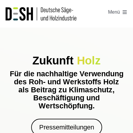
Zum
Inhalt
Menü
springen
Der DeSH
Presse
Zukunft
Holz
Projekte
Für die nachhaltige Verwendung
des Roh- und Werkstoffs Holz
als Beitrag zu Klimaschutz,
Positionen
Beschäftigung und
Wertschöpfung.
Kontakt
Pressemitteilungen
Login