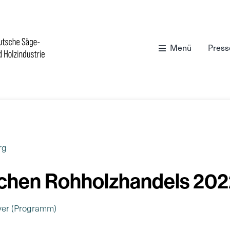
Menü
Press
rg
schen Rohholzhandels 202
lyer (Programm)