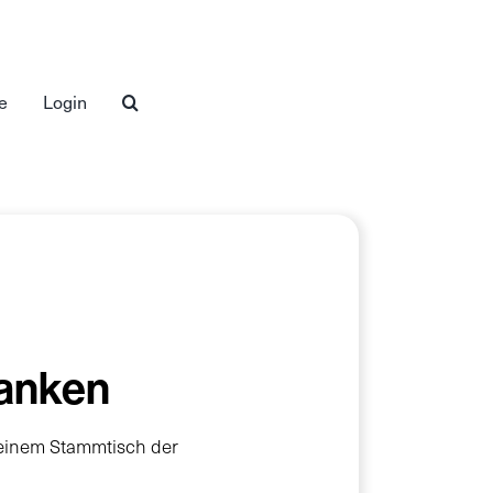
e
Login
ranken
 einem Stammtisch der