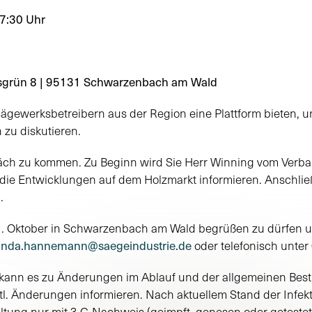
17:30 Uhr
nsgrün 8 | 95131 Schwarzenbach am Wald
ägewerksbetreibern aus der Region eine Plattform bieten, u
 zu diskutieren.
präch zu kommen. Zu Beginn wird Sie Herr Winning vom Verba
e Entwicklungen auf dem Holzmarkt informieren. Anschließe
.
1. Oktober in Schwarzenbach am Wald begrüßen zu dürfen u
inda.hannemann@saegeindustrie.de
oder telefonisch unter 
kann es zu Änderungen im Ablauf und der allgemeinen Bes
tl. Änderungen informieren. Nach aktuellem Stand der Infe
taltung nur mit 3-G-Nachweis (geimpft, genesen oder getestet)