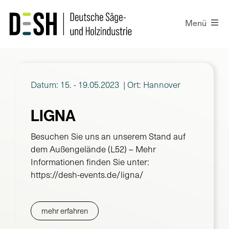
Zum
Inhalt
Menü
springen
Der DeSH
Datum: 15. - 19.05.2023
| Ort: Hannover
Presse
LIGNA
Projekte
Besuchen Sie uns an unserem Stand auf
dem Außengelände (L52) – Mehr
Positionen
Informationen finden Sie unter:
https://desh-events.de/ligna/
Kontakt
mehr erfahren
Login