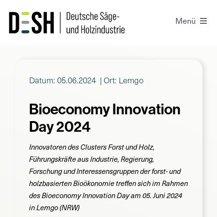
Zum
Inhalt
Menü
springen
Der DeSH
Datum: 05.06.2024
| Ort: Lemgo
Presse
Bioeconomy Innovation
Projekte
Day 2024
Positionen
Innovatoren des Clusters Forst und Holz,
Führungskräfte aus Industrie, Regierung,
Forschung und Interessensgruppen der forst- und
Kontakt
holzbasierten Bioökonomie treffen sich im Rahmen
des Bioeconomy Innovation Day am 05. Juni 2024
in Lemgo (NRW)
Login