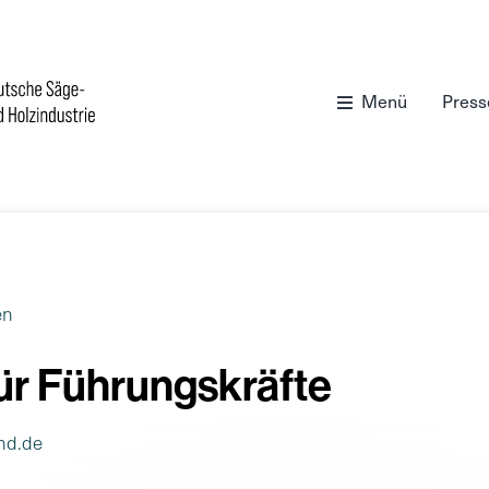
Menü
Press
en
für Führungskräfte
nd.de