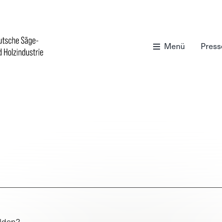
Menü
Press
elden?