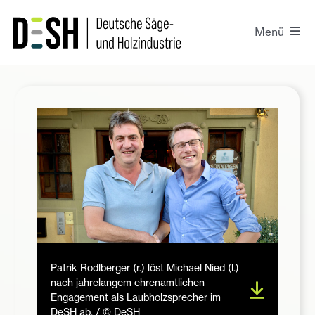
Zum
Inhalt
Menü
springen
Der DeSH
Presse
Projekte
Positionen
Kontakt
Patrik Rodlberger (r.) löst Michael Nied (l.)
nach jahrelangem ehrenamtlichen
Engagement als Laubholzsprecher im
Login
DeSH ab. / © DeSH