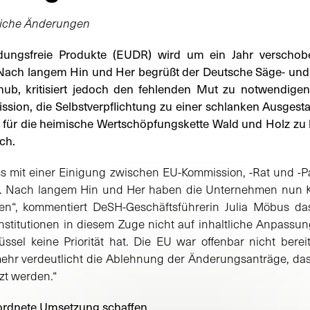
liche Änderungen
dungsfreie Produkte (EUDR) wird um ein Jahr verschob
t. Nach langem Hin und Her begrüßt der Deutsche Säge- un
hub, kritisiert jedoch den fehlenden Mut zu notwendige
ssion, die Selbstverpflichtung zu einer schlanken Ausgestal
für die heimische Wertschöpfungskette Wald und Holz zu 
ch.
ss mit einer Einigung zwischen EU-Kommission, -Rat und -P
. Nach langem Hin und Her haben die Unternehmen nun Kl
llen“, kommentiert DeSH-Geschäftsführerin Julia Möbus das
nstitutionen in diesem Zuge nicht auf inhaltliche Anpassun
ssel keine Priorität hat. Die EU war offenbar nicht bereit
mehr verdeutlicht die Ablehnung der Änderungsanträge, das
zt werden.“
ordnete Umsetzung schaffen