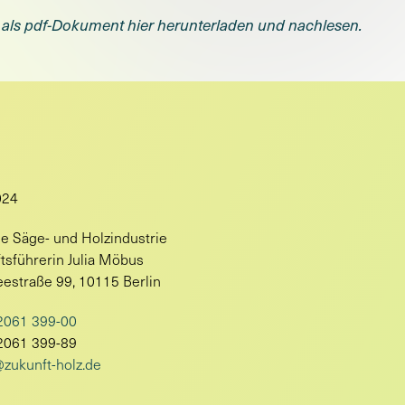
 als pdf-Dokument hier herunterladen und nachlesen.
024
e Säge- und Holzindustrie
tsführerin Julia Möbus
estraße 99, 10115 Berlin
2061 399-00
2061 399-89
zukunft-holz.de