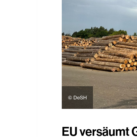
© DeSH
EU versäumt 