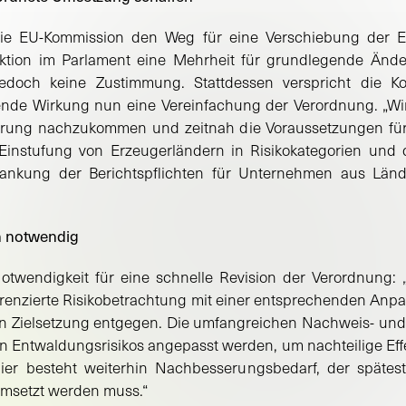
die EU-Kommission den Weg für eine Verschiebung der 
raktion im Parlament eine Mehrheit für grundlegende Änd
doch keine Zustimmung. Stattdessen verspricht die Ko
ende Wirkung nun eine Vereinfachung der Verordnung. „Wir
klärung nachzukommen und zeitnah die Voraussetzungen f
nstufung von Erzeugerländern in Risikokategorien und d
ankung der Berichtspflichten für Unternehmen aus Län
n notwendig
otwendigkeit für eine schnelle Revision der Verordnung:
erenzierte Risikobetrachtung mit einer entsprechenden Anpas
en Zielsetzung entgegen. Die umfangreichen Nachweis- und
en Entwaldungsrisikos angepasst werden, um nachteilige Effe
Hier besteht weiterhin Nachbesserungsbedarf, der späte
umsetzt werden muss.“