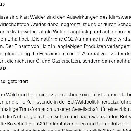
us
isse sind klar: Wälder sind den Auswirkungen des Klimawan
rtschafteten Waldes dabei begrenzt ist und er durch Schad
gen aktiv bewirtschaftete Wälder langfristig und auf mehre
enen Erhalt bei. „Die natürliche CO2-Aufnahme im Wald wir
 Der Einsatz von Holz in langlebigen Produkten verlängert
t gleichzeitig die Emissionen fossiler Alternativen. Zudem k
, die nicht nur Öl und Gas ersetzen, sondern dank nachha
bus.
sel gefordert
 Wald und Holz nicht zu erreichen sein. Es ist daher allerhö
n und eine Kehrtwende in der EU-Waldpolitik herbeizuführen
chhaltige Transformation unserer Gesellschaft, für eine zirk
 auf die Nutzung des heimischen und nachwachsenden Rohst
die Botschaft der 629 Unterstützerinnen und Unterstützer i
en und einer konsistenten Klimaschutzpolitik führt“, so M