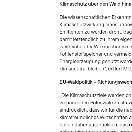
Klimaschutz über den Wald hina
Die wissenschaftlichen Erkenntn
Klimaschutzwirkung eines unbewi
Emittenten zu werden droht, tra
damit letztendlich zu ihrem eig
weitreichender Wirkmechanismen.
Kohlenstoffspeicher und vermeide
Energieerzeugung genutzt werden
klimaneutral bleiben“, erklärt Mö
EU-Waldpolitik – Richtungswech
„Die Klimaschutzziele werden ohne
vorhandenen Potenziale zu stütze
eindrücklich, dass wir für die na
klimafreundliches Wirtschaften
hoffen daher ausdrücklich, dass 
gehört wird und zu einem Umdenk