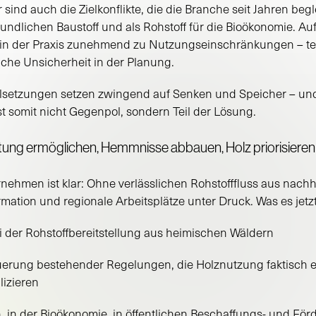
 sind auch die Zielkonflikte, die die Branche seit Jahren begl
undlichen Baustoff und als Rohstoff für die Bioökonomie. Au
n der Praxis zunehmend zu Nutzungseinschränkungen – teils
liche Unsicherheit in der Planung.
elsetzungen setzen zwingend auf Senken und Speicher – und
t somit nicht Gegenpol, sondern Teil der Lösung.
tung ermöglichen, Hemmnisse abbauen, Holz priorisieren
nehmen ist klar: Ohne verlässlichen Rohstofffluss aus nachh
ation und regionale Arbeitsplätze unter Druck. Was es jetz
bei der Rohstoffbereitstellung aus heimischen Wäldern
rung bestehender Regelungen, die Holznutzung faktisch 
izieren
en, in der Bioökonomie, in öffentlichen Beschaffungs- und F