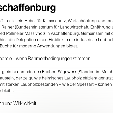
Aschaffenburg
off – es ist ein Hebel für Klimaschutz, Wertschöpfung und In
 Rainer (Bundesministerium für Landwirtschaft, Ernährung u
ied Pollmeier Massivholz in Aschaffenburg. Gemeinsam mit 
ielt die Delegation einen Einblick in die industrielle Laubho
e Buche für moderne Anwendungen bietet.
konomie – wenn Rahmenbedingungen stimmen
burg ein hochmodernes Buchen-Sägewerk (Standort im Mainhaf
Baustein, der zeigt, wie heimisches Laubholz effizient genut
t starken Laubholzbeständen – wie der Spessart – können d
 bleibt.
h und Wirklichkeit